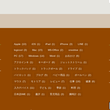
Apple
(10)
iOS
(1)
iPad
(1)
iPhone
(3)
LINE
(1)
logicool
(3)
Mac
(15)
MS-Office
(2)
onedrive
(1)
PC
(17)
Windows
(14)
Word
(1)
お出かけ
(6)
アクロインキ
(1)
キーボード
(6)
ジェットストリーム
(1)
トラックパッド
(1)
トラックボール
(2)
ドライブ
(1)
パイロット
(1)
ブログ
(5)
ベビー用品
(1)
ボールペン
(2)
マウス
(7)
モトリア
(1)
レビュー
(7)
仕事
(16)
健康
(6)
入力デバイス
(11)
子ども
(1)
季節
(1)
料理
(3)
日本語IME
(1)
書評
(1)
育児用品
(3)
腕時計
(1)