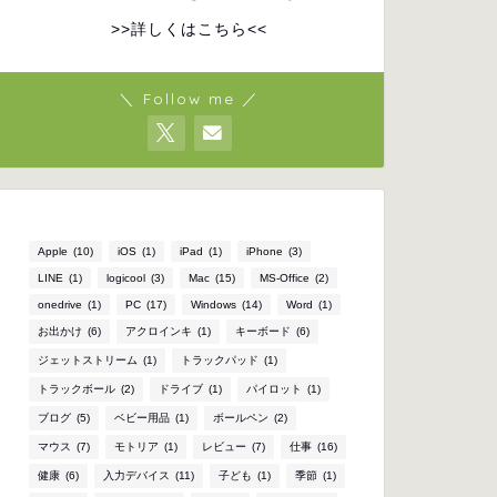
>>詳しくはこちら<<
＼ Follow me ／
Apple
(10)
iOS
(1)
iPad
(1)
iPhone
(3)
LINE
(1)
logicool
(3)
Mac
(15)
MS-Office
(2)
onedrive
(1)
PC
(17)
Windows
(14)
Word
(1)
お出かけ
(6)
アクロインキ
(1)
キーボード
(6)
ジェットストリーム
(1)
トラックパッド
(1)
トラックボール
(2)
ドライブ
(1)
パイロット
(1)
ブログ
(5)
ベビー用品
(1)
ボールペン
(2)
マウス
(7)
モトリア
(1)
レビュー
(7)
仕事
(16)
健康
(6)
入力デバイス
(11)
子ども
(1)
季節
(1)