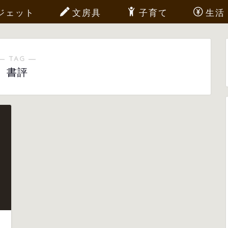
ジェット
文房具
子育て
生活
― TAG ―
書評