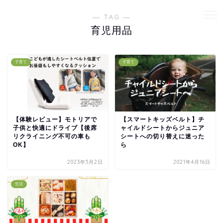
― TAG ―
育児用品
子育て
子育て
【体験レビュー】モトリアで
【スマートキッズベルト】チ
子供と快適にドライブ【後席
ャイルドシートからジュニア
リクライニング不可の車も
シートへの切り替えに迷った
OK】
ら
2023年5月2日
2021年4月16日
生活