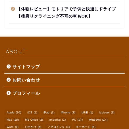
【体験レビュー】モトリアで子供と快適にドライブ
【後席リクライニング不可の車もOK】
ABOUT
サイトマップ
お問い合わせ
プロフィール
Apple
(10)
iOS
(1)
iPad
(1)
iPhone
(3)
LINE
(1)
logicool
(3)
Mac
(15)
MS-Office
(2)
onedrive
(1)
PC
(17)
Windows
(14)
Word
(1)
お出かけ
(6)
アクロインキ
(1)
キーボード
(6)