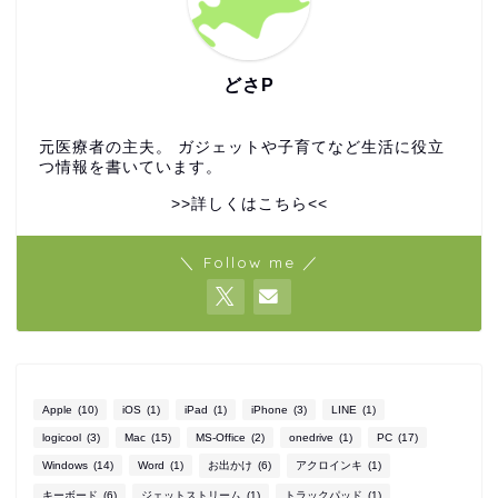
どさP
元医療者の主夫。 ガジェットや子育てなど生活に役立
つ情報を書いています。
>>詳しくはこちら<<
＼ Follow me ／
Apple
(10)
iOS
(1)
iPad
(1)
iPhone
(3)
LINE
(1)
logicool
(3)
Mac
(15)
MS-Office
(2)
onedrive
(1)
PC
(17)
Windows
(14)
Word
(1)
お出かけ
(6)
アクロインキ
(1)
キーボード
(6)
ジェットストリーム
(1)
トラックパッド
(1)