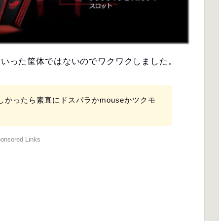
”といった筐体ではないのでワクワクしました。
しかったら素直にドスパラかmouseかツクモ
onsored Links