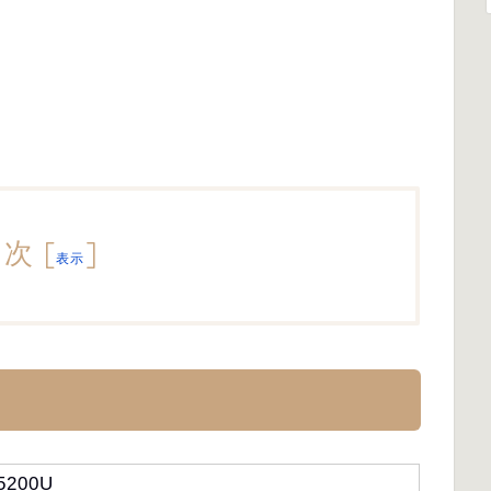
目次
[
]
表示
-5200U