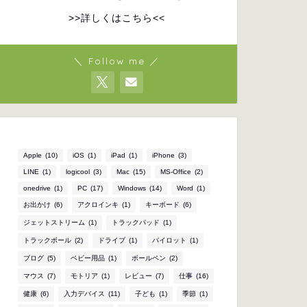
>>詳しくはこちら<<
＼ Follow me ／
Apple
(10)
iOS
(1)
iPad
(1)
iPhone
(3)
LINE
(1)
logicool
(3)
Mac
(15)
MS-Office
(2)
onedrive
(1)
PC
(17)
Windows
(14)
Word
(1)
お出かけ
(6)
アクロインキ
(1)
キーボード
(6)
ジェットストリーム
(1)
トラックパッド
(1)
トラックボール
(2)
ドライブ
(1)
パイロット
(1)
ブログ
(5)
ベビー用品
(1)
ボールペン
(2)
マウス
(7)
モトリア
(1)
レビュー
(7)
仕事
(16)
健康
(6)
入力デバイス
(11)
子ども
(1)
季節
(1)