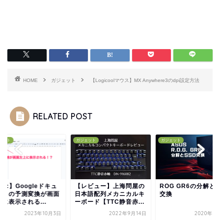
HOME
ガジェット
【Logicoolマウス】MX Anywhere3のdpi設定方法
RELATED POST
ェット
ガジェット
ガジェット
ac】Googleドキュ
【レビュー】上海問屋の
ROG GR6の分解とS
ントの予測変換が画面
日本語配列メカニカルキ
交換
に表示される...
ーボード【TTC静音赤...
2023年10月3日
2022年9月14日
2020年3