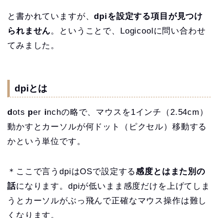
と書かれていますが、
dpiを設定する項目が見つけ
られません
。ということで、Logicoolに問い合わせ
てみました。
dpiとは
d
ots
p
er
i
nchの略で、マウスを1インチ（2.54cm）
動かすとカーソルが何ドット（ピクセル）移動する
かという単位です。
＊ここで言うdpiはOSで設定する
感度とはまた別の
話
になります。dpiが低いまま感度だけを上げてしま
うとカーソルがぶっ飛んで正確なマウス操作は難し
くなります。